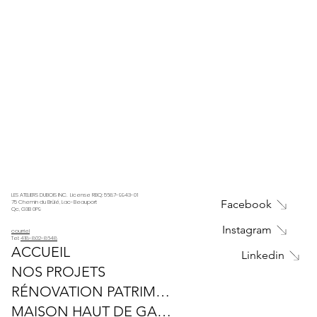
LES ATELIERS DUBOIS INC. License RBQ: 5687-9943-01
Facebook
75 Chemin du Brûlé, Lac-Beauport
Qc, G3B 0P9
Instagram
courriel
Tel:
418-802-8648
ACCUEIL
Linkedin
NOS PROJETS
RÉNOVATION PATRIMONIALE
MAISON HAUT DE GAMME